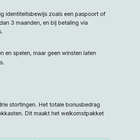
 identiteitsbewijs zoals een paspoort of
 dan 3 maanden, en bij betaling via
s.
ten en spelen, maar geen winsten laten
s.
drie stortingen. Het totale bonusbedrag
gokkasten. Dit maakt het welkomstpakket