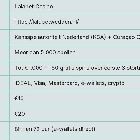
Lalabet Casino
https://lalabetwedden.nl/
Kansspelautoriteit Nederland (KSA) + Curaçao 
Meer dan 5.000 spellen
Tot €1.000 + 150 gratis spins over eerste 3 stort
iDEAL, Visa, Mastercard, e-wallets, crypto
€10
€20
Binnen 72 uur (e-wallets direct)