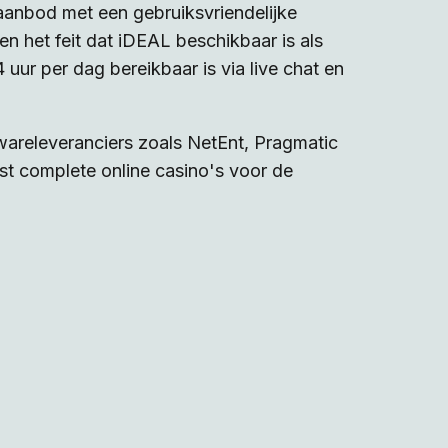
aanbod met een gebruiksvriendelijke
en het feit dat iDEAL beschikbaar is als
 uur per dag bereikbaar is via live chat en
wareleveranciers zoals NetEnt, Pragmatic
st complete online casino's voor de