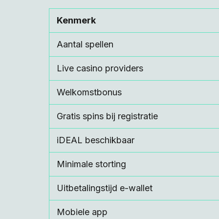
Kenmerk
Aantal spellen
Live casino providers
Welkomstbonus
Gratis spins bij registratie
iDEAL beschikbaar
Minimale storting
Uitbetalingstijd e-wallet
Mobiele app