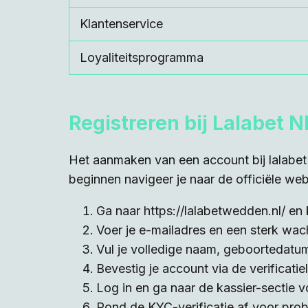
Klantenservice
Loyaliteitsprogramma
Registreren bij Lalabet N
Het aanmaken van een account bij lalabet 
beginnen navigeer je naar de officiële web
Ga naar https://lalabetwedden.nl/ en 
Voer je e-mailadres en een sterk wa
Vul je volledige naam, geboortedatum
Bevestig je account via de verificatiel
Log in en ga naar de kassier-sectie vo
Rond de KYC-verificatie af voor prob