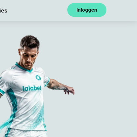
Inloggen
ies